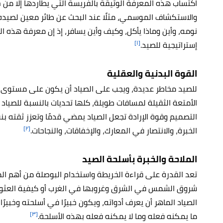
اكتساب هذه المعرفة الوثيقة بالفريسة التي يطاردها إلّا من
والاستكشاف الموسمي، مثلًا عند
البحث عن طائر معين لصيده،
نومه، وأين وماذا يأكل، وكيف وأين يسافر، إذ إن معرفة هذه ا
[١]
إستراتيجية للصيد.
القوة البدنية والعقلية
للصيد مخاطر عديدة، ويجب على الصياد أن يكون على مستوى
الأمتعة الثقيلة لمسافات طويلة، كلها تحديات بالنسبة للصياد 
التصميم وقوة الإرادة تجعل الصياد يمضي قدمًا وتعزز ثقته بن
[٢]
الخبرة، والانتصار في المعارك، والإخفاقات، والنجاحات.
الملاحة و
الخبرة بأسلحة الصيد
تعد القدرة على قراءة الخريطة واستخدام البوصلة من أهم الم
شروق الشمس في الشرق وغروبها في الغرب أو كيفية العثور 
الصياد الماهر أن يعرف أدواته، ويكون خبيرًا في أسلحته وخبيرًا 
[٣]
ما يمكنه فعله وما لا يمكنه فعله بهذه الأسلحة.