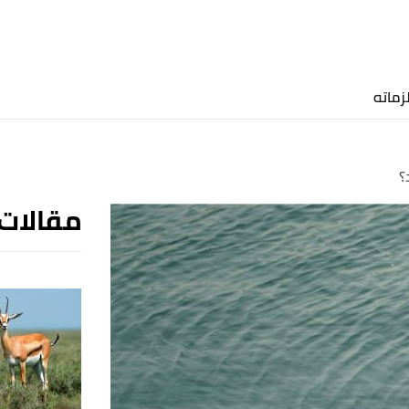
زماته
؟
مقالات