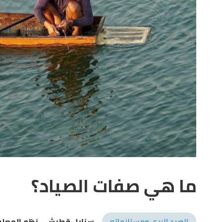
ما هي صفات الصياد؟
الصيد البري ومستلزماته
سنابل قطيش
- نظم المعل