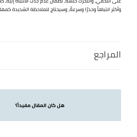
على التخفي، والتحرك
خلسة، لضمان عدم جذب الانتباه إليه،
كم
وأكثر انتباهاً وحذرًا وسرعةً، وسيحتاج للملاحظة الشديدة كمها
المراجع
أ
ب
ت
of a Successful Hunter"
,
Arnobernard
, Retrieved
^
29/10/2021.
أ
ب
ت
ing Skills"
,
Rodandrifle
, Retrieved 29/10/2021.
^
هل كان المقال مفيداً؟
أ
ب
ت
ث
ج
ح
خ
become a master hunter – Qualities of a
^
at Hunter"
,
Huntersweaponry
, Retrieved 29/10/2021.