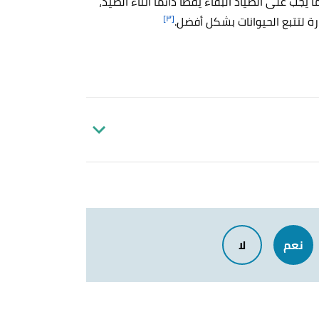
ا يجب على الصياد
البقاء يقظًا دائمًا أثناء الصيد،
[٣]
رة لتتبع الحيوانات بشكل أفضل.
Arno Bernard (30/4/2018),
"Top Traits 
Dave Benfell (28/6/2020),
"Six Core Hunt
نعم
لا
Dale Richardson (19/8/2017),
"How to 
Gre